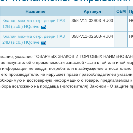
Название
Артикул
ОЕМ
П
Клапан мех-ма откр. двери ПАЗ
358-V11-02S03-RU03
H
12В (в сб.) HQdrive
Клапан мех-ма откр. двери ПАЗ
358-V11-02S03-RU04
H
24В (в сб.) HQdrive
мание, указание ТОВАРНЫХ ЗНАКОВ И ТОРГОВЫХ НАИМЕНОВАНИЙ 
е покупателей о применимости запасной части к той или иной мар
я информация не вводит потребителя в заблуждение относительно
 его производителе, не нарушает права правообладателей указанн
обходимую и достоверную информацию о товаре, предлагаемом к
ыбора возложено на продавца (изготовителя) Законом «О защите пр