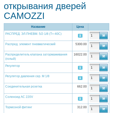
открывания дверей
CAMOZZI
Название
Цена
РАСПРЕД. ЭЛ.ПНЕВМ. 5/2-1/8 (Т=-40С)
Распред. элемент пневматический
5300.00
Распределитель клапана затормаживания
16022.00
(голый)
Регулятор
Регулятор давления сер. М 1/8
Соединительная розетка
662.00
Соленоид AC 220V
Тормозной фитинг
312.00