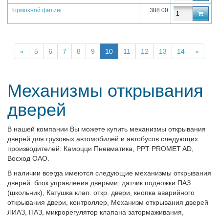
Тормозной фитинг
388.00
«
5
6
7
8
9
10
11
12
13
14
»
Механизмы открывания
дверей
В нашей компании Вы можете купить механизмы открывания
дверей для грузовых автомобилей и автобусов следующих
производителей: Камоцци Пневматика, PPT PROMET AD,
Восход ОАО.
В наличии всегда имеются следующие механизмы открывания
дверей: блок управления дверьми, датчик подножки ПАЗ
(школьник)
, Катушка клап. откр. двери
, кнопка аварийного
открывания двери
, контроллер
, Механизм открывания дверей
ЛИАЗ
, ПАЗ, микрорегулятор клапана затормаживания
,