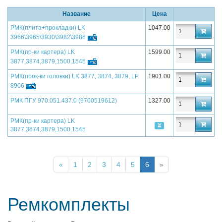
Название
Цена
РМК(плита+прокладки) LK
1047.00
3966\3965\3930\3982\3986
РМК(пр-ки картера) LK
1599.00
3877,3874,3879,1500,1545
РМК(прок-ки головки) LK 3877, 3874, 3879, LP
1901.00
8906
РМК ПГУ 970.051.437.0 (9700519612)
1327.00
РМК(пр-ки картера) LK
3877,3874,3879,1500,1545
«
1
2
3
4
5
6
»
Ремкомплекты