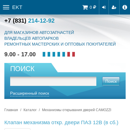
EKT
Tog
0
Toggle
navi
sidebar
+7 (831)
214-12-92
ДЛЯ МАГАЗИНОВ АВТОЗАПЧАСТЕЙ
ВЛАДЕЛЬЦЕВ АВТОПАРКОВ
РЕМОНТНЫХ МАСТЕРСКИХ И ОПТОВЫХ ПОКУПАТЕЛЕЙ
9.00 - 17.00
ПОИСК
Поиск
Расширенный поиск
Главная
Каталог
Механизмы открывания дверей CAMOZZI
Клапан механизма откр. двери ПАЗ 12В (в сб.)