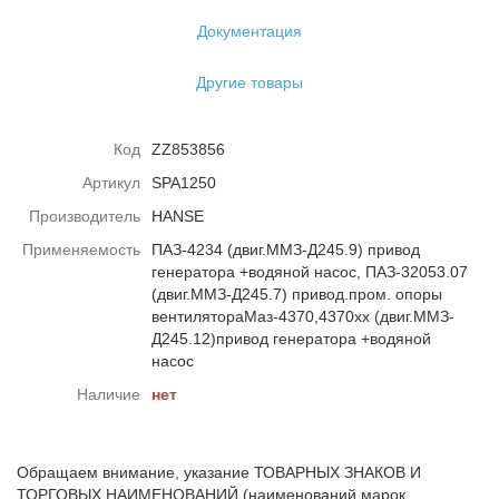
Документация
Другие товары
Код
ZZ853856
Артикул
SPA1250
Производитель
HANSE
Применяемость
ПАЗ-4234 (двиг.ММЗ-Д245.9) привод
генератора +водяной насос, ПАЗ-32053.07
(двиг.ММЗ-Д245.7) привод.пром. опоры
вентилятораМаз-4370,4370хх (двиг.ММЗ-
Д245.12)привод генератора +водяной
насос
Наличие
нет
Обращаем внимание, указание ТОВАРНЫХ ЗНАКОВ И
ТОРГОВЫХ НАИМЕНОВАНИЙ (наименований марок