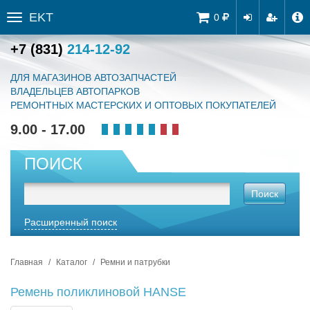
EKT
Tog
0
Toggle
navi
sidebar
+7 (831)
214-12-92
ДЛЯ МАГАЗИНОВ АВТОЗАПЧАСТЕЙ
ВЛАДЕЛЬЦЕВ АВТОПАРКОВ
РЕМОНТНЫХ МАСТЕРСКИХ И ОПТОВЫХ ПОКУПАТЕЛЕЙ
9.00 - 17.00
ПОИСК
Поиск
Расширенный поиск
Главная
Каталог
Ремни и патрубки
Ремень поликлиновой HANSE