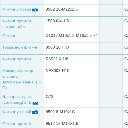
Фитинг угловой
9502 10-M22x1,5
C
Фитинг прямой
1560 6/4-1/8
C
накидн.гайка
Фитинг
D1012 M18x1.5-M16x1.5-74
C
Тормозной фитинг
9580 10 Н/О
C
Фитинг прямой
R6522 6-1/8
C
Микрорегулятор
NEX008-R10
C
клапана
затормаживания .(Н/
О)
Электрокатушка
G73
C
(соленоид) 24В
Фитинг угловой
9502 8-M10x1C
C
Фитинг прямой
9512 12-M14X1,5
C