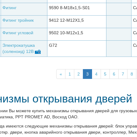
Фитинг
9590 8-M18x1,5-S01
C
Фитинг тройник
9412 12-М12Х1,5
C
Фитинг угловой
9502 10-М12х1,5
C
Электрокатушка
G72
C
(соленоид) 12В
«
1
2
3
4
5
6
7
8
измы открывания дверей
нии Вы можете купить механизмы открывания дверей для грузовых
матика, PPT PROMET AD, Восход ОАО.
гда имеются следующие механизмы открывания дверей: блок управ
откр. двери
, кнопка аварийного открывания двери
, контроллер
, Ме