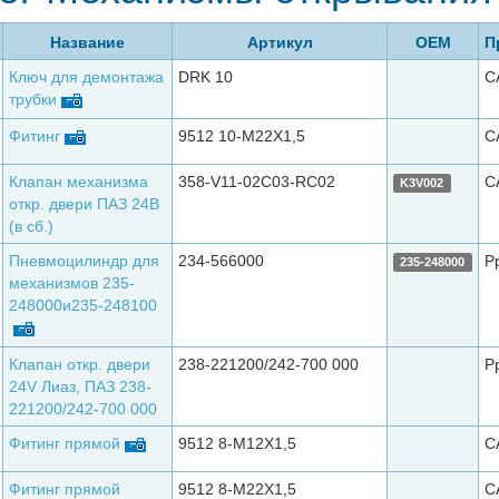
Название
Артикул
ОЕМ
П
Ключ для демонтажа
DRK 10
C
трубки
Фитинг
9512 10-M22X1,5
C
Клапан механизма
358-V11-02C03-RС02
C
K3V002
откр. двери ПАЗ 24В
(в сб.)
Пневмоцилиндр для
234-566000
P
235-248000
механизмов 235-
248000и235-248100
Клапан откр. двери
238-221200/242-700 000
P
24V Лиаз, ПАЗ 238-
221200/242-700 000
Фитинг прямой
9512 8-M12X1,5
C
Фитинг прямой
9512 8-М22Х1,5
C