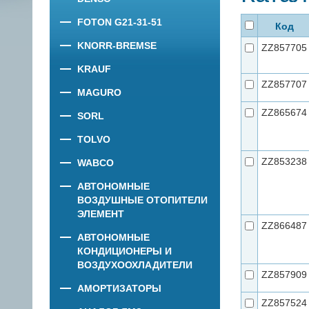
FOTON G21-31-51
Код
KNORR-BREMSE
ZZ857705
KRAUF
ZZ857707
MAGURO
ZZ865674
SORL
TOLVO
ZZ853238
WABCO
АВТОНОМНЫЕ
ВОЗДУШНЫЕ ОТОПИТЕЛИ
ЭЛЕМЕНТ
ZZ866487
АВТОНОМНЫЕ
КОНДИЦИОНЕРЫ И
ВОЗДУХООХЛАДИТЕЛИ
ZZ857909
АМОРТИЗАТОРЫ
ZZ857524