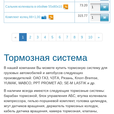
73.20
Сальник коленвала в обойме 55х80х10
315.77
Комплект колец 88+1,00
«
1
2
3
4
5
6
7
8
9
10
»
Тормозная система
В нашей компании Вы можете купить тормозную систему для
грузовых автомобилей и автобусов следующих
производителей: ОАО ГАЗ, ЧЗТА, Рязань
, Knorr-Bremse,
YUMAK
, WABCO
, PPT PROMET AD, SE-M LASTIK
и др.
В наличии всегда имеются следующие тормозные системы:
барабан тормозной, блок управления АБС, втулка коленвала
компрессора, гильзо-поршневой комплект, головка цилиндра,
жгут датчиков вращения, держатель тормозных колодок,
кабель датчика вращения, камера тормозная, клапаны,