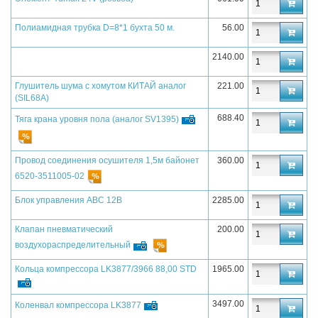
Полиамидная трубка D=8*1 бухта 50 м.
56.00
2140.00
Глушитель шума с хомутом КИТАЙ аналог
221.00
(SIL68A)
688.40
Тяга крана уровня пола (аналог SV1395)
Провод соединения осушителя 1,5м байонет
360.00
6520-3511005-02
Блок управления АВС 12В
2285.00
Клапан пневматический
200.00
воздухораспределительный
Кольца компрессора LK3877/3966 88,00 STD
1965.00
3497.00
Коленвал компрессора LK3877