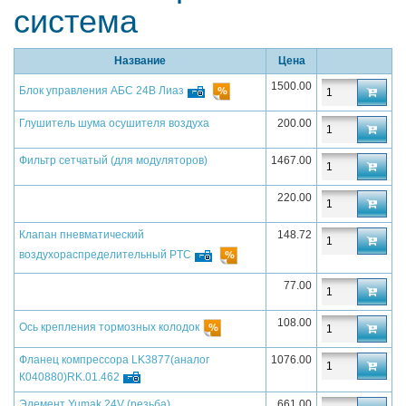
система
Название
Цена
1500.00
Блок управления АБС 24В Лиаз
Глушитель шума осушителя воздуха
200.00
Фильтр сетчатый (для модуляторов)
1467.00
220.00
Клапан пневматический
148.72
воздухораспределительный PTC
77.00
108.00
Ось крепления тормозных колодок
Фланец компрессора LK3877(аналог
1076.00
К040880)RK.01.462
Элемент Yumak 24V (резьба)
661.00