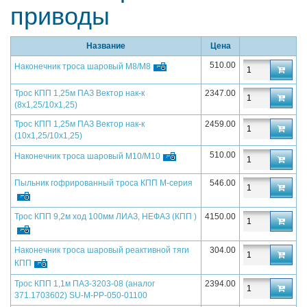
приводы
Название
Цена
510.00
Наконечник троса шаровый М8/М8
Трос КПП 1,25м ПАЗ Вектор нак-к
2347.00
(8х1,25/10х1,25)
Трос КПП 1,25м ПАЗ Вектор нак-к
2459.00
(10х1,25/10х1,25)
510.00
Наконечник троса шаровый М10/М10
Пыльник гофрированный троса КПП M-серия
546.00
Трос КПП 9,2м ход 100мм ЛИАЗ, НЕФАЗ (КПП )
4150.00
Наконечник троса шаровый реактивной тяги
304.00
КПП
Трос КПП 1,1м ПАЗ-3203-08 (аналог
2394.00
371.1703602) SU-M-PP-050-01100