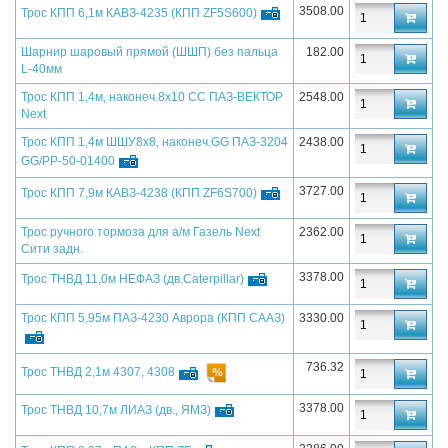
3508.00
Трос КПП 6,1м КАВЗ-4235 (КПП ZF5S600)
Шарнир шаровый прямой (ШШП) без пальца
182.00
L-40мм
Трос КПП 1,4м, наконеч.8х10 CC ПАЗ-ВЕКТОР
2548.00
Next
Трос КПП 1,4м ШШУ8х8, наконеч.GG ПАЗ-3204
2438.00
GG/PP-50-01400
3727.00
Трос КПП 7,9м КАВЗ-4238 (КПП ZF6S700)
Трос ручного тормоза для а/м Газель Next
2362.00
Сити задн.
3378.00
Трос ТНВД 11,0м НЕФАЗ (дв.Caterpillar)
Трос КПП 5,95м ПАЗ-4230 Аврора (КПП СААЗ)
3330.00
736.32
Трос ТНВД 2,1м 4307, 4308
3378.00
Трос ТНВД 10,7м ЛИАЗ (дв., ЯМЗ)