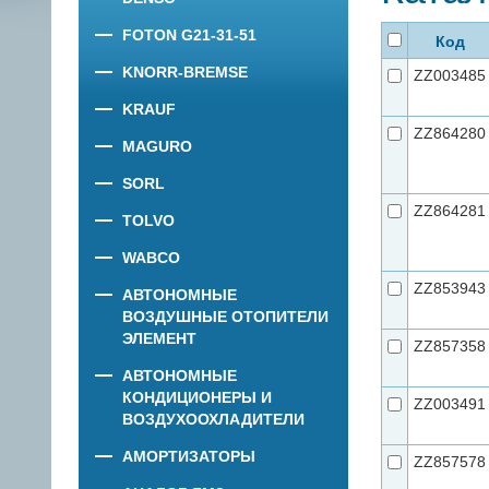
FOTON G21-31-51
Код
KNORR-BREMSE
ZZ003485
KRAUF
ZZ864280
MAGURO
SORL
ZZ864281
TOLVO
WABCO
ZZ853943
АВТОНОМНЫЕ
ВОЗДУШНЫЕ ОТОПИТЕЛИ
ЭЛЕМЕНТ
ZZ857358
АВТОНОМНЫЕ
КОНДИЦИОНЕРЫ И
ZZ003491
ВОЗДУХООХЛАДИТЕЛИ
АМОРТИЗАТОРЫ
ZZ857578