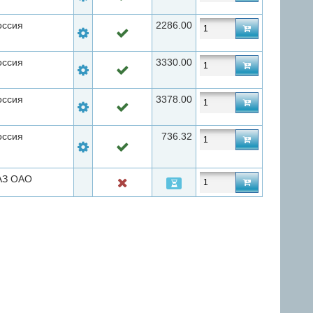
оссия
2286.00
оссия
3330.00
оссия
3378.00
оссия
736.32
АЗ ОАО