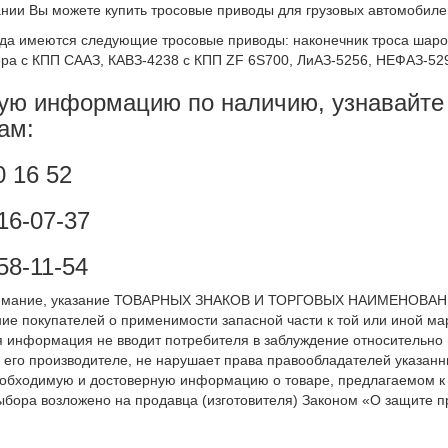
нии Вы можете купить тросовые приводы для грузовых автомобилей
гда имеются следующие тросовые приводы: наконечник троса шар
ра с КПП СААЗ, КАВЗ-4238 с КПП ZF 6S700, ЛиАЗ-5256, НЕФАЗ-529
ую информацию по наличию, узнавайте
ам:
0 16 52
216-07-37
58-11-54
мание, указание ТОВАРНЫХ ЗНАКОВ И ТОРГОВЫХ НАИМЕНОВАНИЙ 
е покупателей о применимости запасной части к той или иной мар
я информация не вводит потребителя в заблуждение относительно
 его производителе, не нарушает права правообладателей указанн
обходимую и достоверную информацию о товаре, предлагаемом к
ыбора возложено на продавца (изготовителя) Законом «О защите пр