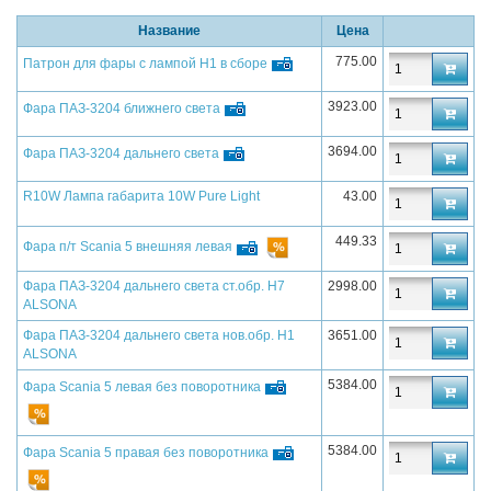
Название
Цена
775.00
Патрон для фары с лампой H1 в сборе
3923.00
Фара ПАЗ-3204 ближнего света
3694.00
Фара ПАЗ-3204 дальнего света
R10W Лампа габарита 10W Pure Light
43.00
449.33
Фара п/т Scania 5 внешняя левая
Фара ПАЗ-3204 дальнего света ст.обр. H7
2998.00
ALSONA
Фара ПАЗ-3204 дальнего света нов.обр. H1
3651.00
ALSONA
5384.00
Фара Scania 5 левая без поворотника
5384.00
Фара Scania 5 правая без поворотника