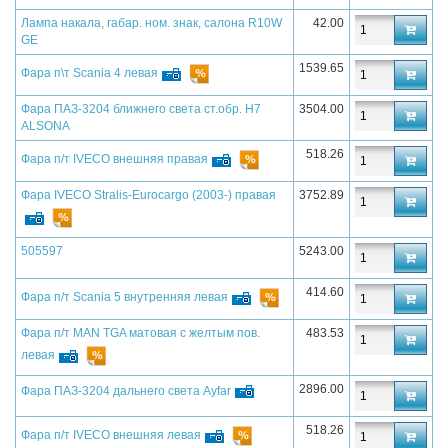
Лампа накала, габар. ном. знак, салона R10W
42.00
GE
1539.65
Фара п\т Scania 4 левая
Фара ПАЗ-3204 ближнего света ст.обр. H7
3504.00
ALSONA
518.26
Фара п/т IVECO внешняя правая
Фара IVECO Stralis-Eurocargo (2003-) правая
3752.89
505597
5243.00
414.60
Фара п/т Scania 5 внутренняя левая
Фара п/т MAN TGA матовая с желтым пов.
483.53
левая
2896.00
Фара ПАЗ-3204 дальнего света Ayfar
518.26
Фара п/т IVECO внешняя левая