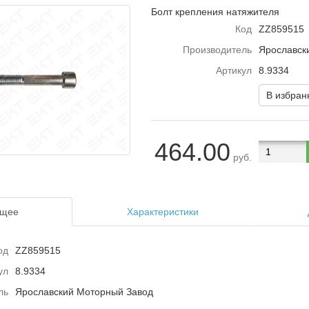
Болт крепления натяжителя
Код
ZZ859515
Производитель
Ярославск
Артикул
8.9334
В избра
464.00
руб.
щее
Характеристики
од
ZZ859515
ул
8.9334
ль
Ярославский Моторный Завод