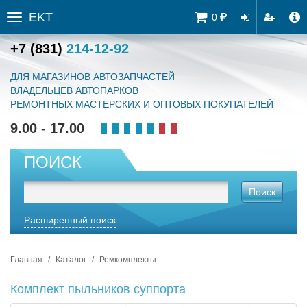
EKT
Tog
0
Toggle
navi
sidebar
+7 (831)
214-12-92
ДЛЯ МАГАЗИНОВ АВТОЗАПЧАСТЕЙ
ВЛАДЕЛЬЦЕВ АВТОПАРКОВ
РЕМОНТНЫХ МАСТЕРСКИХ И ОПТОВЫХ ПОКУПАТЕЛЕЙ
9.00 - 17.00
ПОИСК
Поиск
Расширенный поиск
Главная
Каталог
Ремкомплекты
Комплект пыльников суппорта