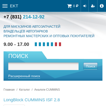
EKT
Tog
0
Toggle
navi
sidebar
+7 (831)
214-12-92
ДЛЯ МАГАЗИНОВ АВТОЗАПЧАСТЕЙ
ВЛАДЕЛЬЦЕВ АВТОПАРКОВ
РЕМОНТНЫХ МАСТЕРСКИХ И ОПТОВЫХ ПОКУПАТЕЛЕЙ
9.00 - 17.00
ПОИСК
Поиск
Расширенный поиск
Главная
Каталог
Аналоги CUMMINS
LongBlock CUMMINS ISF 2.8