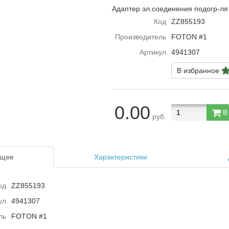
Адаптер эл.соединения подогр-ля 
Код
ZZ855193
Производитель
FOTON #1
Артикул
4941307
В избранное
0.00
В 
руб.
щее
Характеристики
од
ZZ855193
ул
4941307
ль
FOTON #1