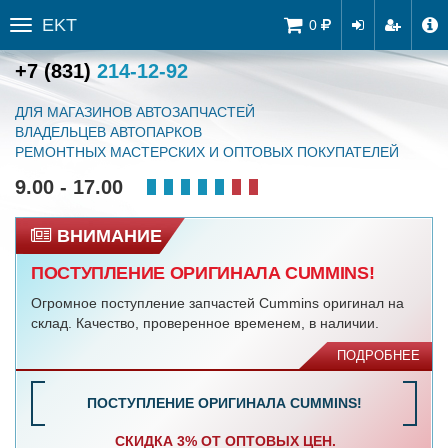
EKT
Tog
0
Toggle
navi
sidebar
+7 (831)
214-12-92
ДЛЯ МАГАЗИНОВ АВТОЗАПЧАСТЕЙ
ВЛАДЕЛЬЦЕВ АВТОПАРКОВ
РЕМОНТНЫХ МАСТЕРСКИХ И ОПТОВЫХ ПОКУПАТЕЛЕЙ
9.00 - 17.00
НОВОСТЬ
СКИДКА 3% ОТ ОПТОВЫХ ЦЕН.
Уважаемые покупатели, оформляйте заказ на нашем
сайте и получайте скидку 3%!
ПОСТУПЛЕНИЕ ОРИГИНАЛА CUMMINS!
СКИДКА 3% ОТ ОПТОВЫХ ЦЕН.