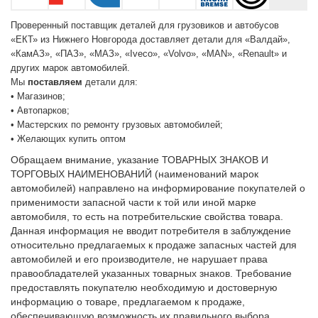
Проверенный поставщик деталей для грузовиков и автобусов
«
ЕКТ
» из Нижнего Новгорода доставляет детали для «Валдай»,
«
КамАЗ
», «ПАЗ», «
МАЗ
», «
Iveсo
», «
Volvo
», «
MAN
», «
Renault
» и
других марок автомобилей.
Мы
поставляем
детали для:
• Магазинов;
• Автопарков;
• Мастерских по ремонту грузовых автомобилей;
• Желающих купить оптом
Обращаем внимание, указание ТОВАРНЫХ ЗНАКОВ И
ТОРГОВЫХ НАИМЕНОВАНИЙ (наименований марок
автомобилей) направлено на информирование покупателей о
применимости запасной части к той или иной марке
автомобиля, то есть на потребительские свойства товара.
Данная информация не вводит потребителя в заблуждение
относительно предлагаемых к продаже запасных частей для
автомобилей и его производителе, не нарушает права
правообладателей указанных товарных знаков. Требование
предоставлять покупателю необходимую и достоверную
информацию о товаре, предлагаемом к продаже,
обеспечивающую возможность их правильного выбора