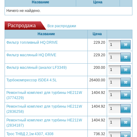
Название
Цена
Ничего не найдено.
Распродажа
Все распродажи
Название
Цена
Фильтр топливный HQ DRIVE
229.20
Фильтр масляный HQ DRIVE
229.20
Фильтр масляный (аналог LF3349)
200.00
Турбокомпрессор ISDE4 4.5L
26400.00
Ремонтный комплект для турбины HE211W
1404.92
(3774229)
Ремонтный комплект для турбины HE211W
1404.92
(2836258)
Ремонтный комплект для турбины HE211W
1404.92
(2834187)
Трос ТНВД 2,1м 4307, 4308
736.32