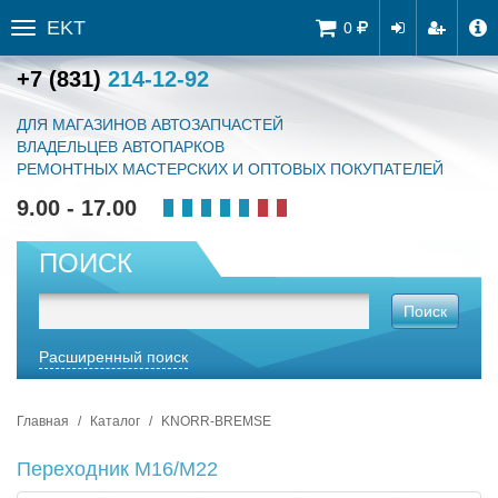
EKT
Tog
0
Toggle
navi
sidebar
+7 (831)
214-12-92
ДЛЯ МАГАЗИНОВ АВТОЗАПЧАСТЕЙ
ВЛАДЕЛЬЦЕВ АВТОПАРКОВ
РЕМОНТНЫХ МАСТЕРСКИХ И ОПТОВЫХ ПОКУПАТЕЛЕЙ
9.00 - 17.00
ПОИСК
Поиск
Расширенный поиск
Главная
Каталог
KNORR-BREMSE
Переходник М16/М22