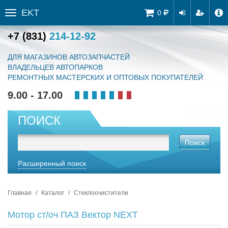
EKT
Tog
0
Toggle
navi
sidebar
+7 (831)
214-12-92
ДЛЯ МАГАЗИНОВ АВТОЗАПЧАСТЕЙ
ВЛАДЕЛЬЦЕВ АВТОПАРКОВ
РЕМОНТНЫХ МАСТЕРСКИХ И ОПТОВЫХ ПОКУПАТЕЛЕЙ
9.00 - 17.00
ПОИСК
Поиск
Расширенный поиск
Главная
Каталог
Стеклоочистители
Мотор ст/оч ПАЗ Вектор NEXT