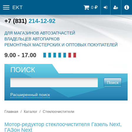
EKT
Tog
0
Toggle
navi
sidebar
+7 (831)
214-12-92
ДЛЯ МАГАЗИНОВ АВТОЗАПЧАСТЕЙ
ВЛАДЕЛЬЦЕВ АВТОПАРКОВ
РЕМОНТНЫХ МАСТЕРСКИХ И ОПТОВЫХ ПОКУПАТЕЛЕЙ
9.00 - 17.00
ПОИСК
Поиск
Расширенный поиск
Главная
Каталог
Стеклоочистители
Мотор-редуктор стеклоочистителя Газель Next,
ГАЗон Next