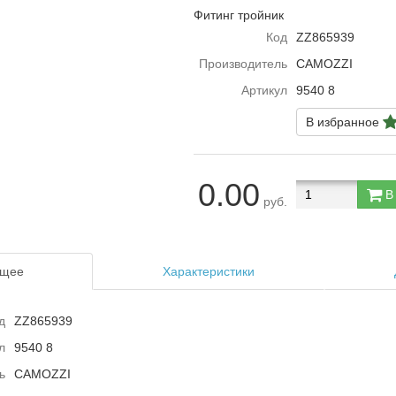
Фитинг тройник
Код
ZZ865939
Производитель
CAMOZZI
Артикул
9540 8
В избранное
0.00
В 
руб.
щее
Характеристики
д
ZZ865939
л
9540 8
ь
CAMOZZI