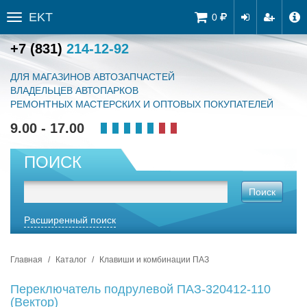
EKT
Tog
0
Toggle
navi
sidebar
+7 (831)
214-12-92
ДЛЯ МАГАЗИНОВ АВТОЗАПЧАСТЕЙ
ВЛАДЕЛЬЦЕВ АВТОПАРКОВ
РЕМОНТНЫХ МАСТЕРСКИХ И ОПТОВЫХ ПОКУПАТЕЛЕЙ
9.00 - 17.00
ПОИСК
Поиск
Расширенный поиск
Главная
Каталог
Клавиши и комбинации ПАЗ
Переключатель подрулевой ПАЗ-320412-110
(Вектор)