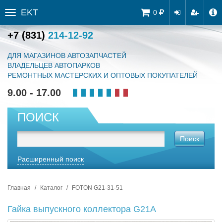
EKT
Tog
0
Toggle
navi
sidebar
+7 (831)
214-12-92
ДЛЯ МАГАЗИНОВ АВТОЗАПЧАСТЕЙ
ВЛАДЕЛЬЦЕВ АВТОПАРКОВ
РЕМОНТНЫХ МАСТЕРСКИХ И ОПТОВЫХ ПОКУПАТЕЛЕЙ
9.00 - 17.00
ПОИСК
Поиск
Расширенный поиск
Главная
Каталог
FOTON G21-31-51
Гайка выпускного коллектора G21A