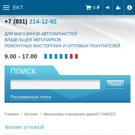
EKT
Tog
0
Toggle
navi
sidebar
+7 (831)
214-12-92
ДЛЯ МАГАЗИНОВ АВТОЗАПЧАСТЕЙ
ВЛАДЕЛЬЦЕВ АВТОПАРКОВ
РЕМОНТНЫХ МАСТЕРСКИХ И ОПТОВЫХ ПОКУПАТЕЛЕЙ
9.00 - 17.00
ПОИСК
Поиск
Расширенный поиск
Главная
Каталог
Механизмы открывания дверей CAMOZZI
Фитинг угловой