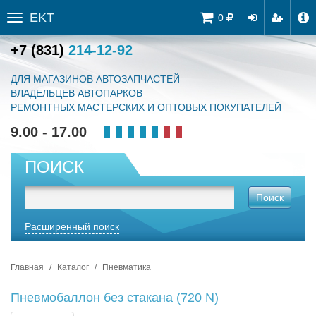
EKT
Tog
0
Toggle
navi
sidebar
+7 (831)
214-12-92
ДЛЯ МАГАЗИНОВ АВТОЗАПЧАСТЕЙ
ВЛАДЕЛЬЦЕВ АВТОПАРКОВ
РЕМОНТНЫХ МАСТЕРСКИХ И ОПТОВЫХ ПОКУПАТЕЛЕЙ
9.00 - 17.00
ПОИСК
Поиск
Расширенный поиск
Главная
Каталог
Пневматика
Пневмобаллон без стакана (720 N)