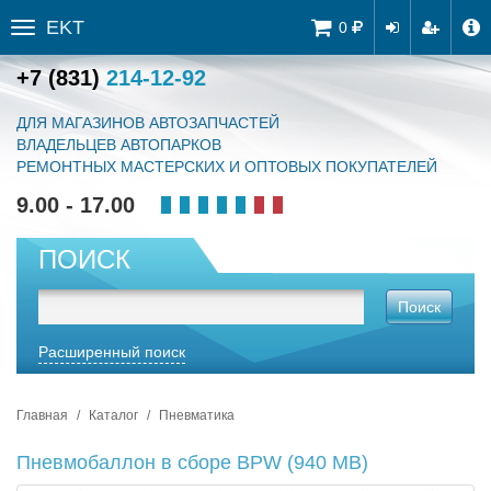
EKT
Tog
0
Toggle
navi
sidebar
+7 (831)
214-12-92
ДЛЯ МАГАЗИНОВ АВТОЗАПЧАСТЕЙ
ВЛАДЕЛЬЦЕВ АВТОПАРКОВ
РЕМОНТНЫХ МАСТЕРСКИХ И ОПТОВЫХ ПОКУПАТЕЛЕЙ
9.00 - 17.00
ПОИСК
Поиск
Расширенный поиск
Главная
Каталог
Пневматика
Пневмобаллон в сборе BPW (940 MB)