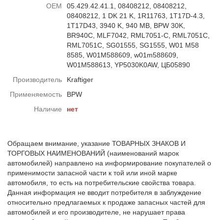
ОЕМ
05.429.42.41.1, 08408212, 08408212,
08408212, 1 DK 21 K, 1R11763, 1T17D-4.3,
1T17D43, 3940 K, 940 MB, BPW 30K,
BR940C, MLF7042, RML7051-C, RML7051C,
RML7051C, SG01555, SG1555, W01 M58
8585, W01M588609, w01m588609,
W01M588613, YP5030K0AW, ЦБ05890
Производитель
Kraftiger
Применяемость
BPW
Наличие
нет
Обращаем внимание, указание ТОВАРНЫХ ЗНАКОВ И
ТОРГОВЫХ НАИМЕНОВАНИЙ (наименований марок
автомобилей) направлено на информирование покупателей о
применимости запасной части к той или иной марке
автомобиля, то есть на потребительские свойства товара.
Данная информация не вводит потребителя в заблуждение
относительно предлагаемых к продаже запасных частей для
автомобилей и его производителе, не нарушает права