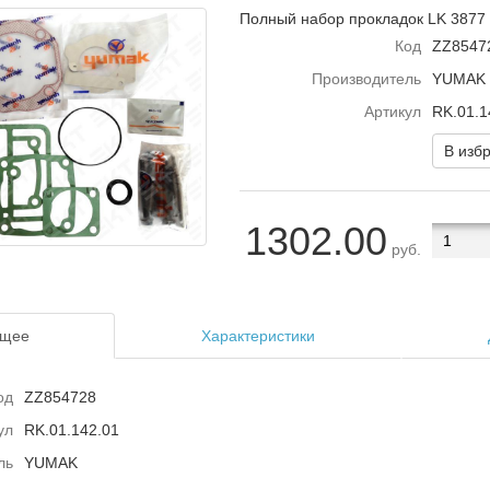
Полный набор прокладок LK 3877
Код
ZZ8547
Производитель
YUMAK
Артикул
RK.01.1
В изб
1302.00
руб.
щее
Характеристики
од
ZZ854728
ул
RK.01.142.01
ль
YUMAK