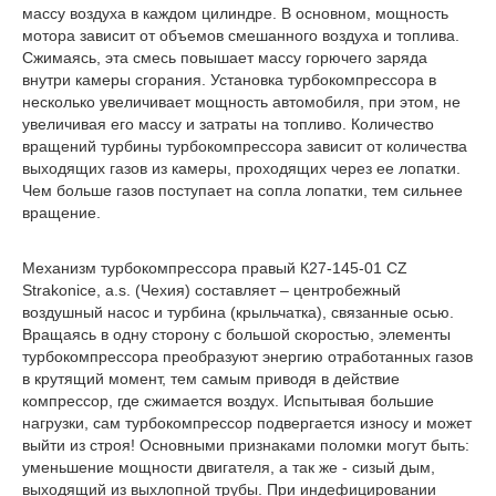
массу воздуха в каждом цилиндре. В основном, мощность
мотора зависит от объемов смешанного воздуха и топлива.
Сжимаясь, эта смесь повышает массу горючего заряда
внутри камеры сгорания. Установка турбокомпрессора в
несколько увеличивает мощность автомобиля, при этом, не
увеличивая его массу и затраты на топливо. Количество
вращений турбины турбокомпрессора зависит от количества
выходящих газов из камеры, проходящих через ее лопатки.
Чем больше газов поступает на сопла лопатки, тем сильнее
вращение.
Механизм турбокомпрессора правый К27-145-01 CZ
Strakonice, a.s. (Чехия) составляет – центробежный
воздушный насос и турбина (крыльчатка), связанные осью.
Вращаясь в одну сторону с большой скоростью, элементы
турбокомпрессора преобразуют энергию отработанных газов
в крутящий момент, тем самым приводя в действие
компрессор, где сжимается воздух. Испытывая большие
нагрузки, сам турбокомпрессор подвергается износу и может
выйти из строя! Основными признаками поломки могут быть:
уменьшение мощности двигателя, а так же - сизый дым,
выходящий из выхлопной трубы. При индефицировании