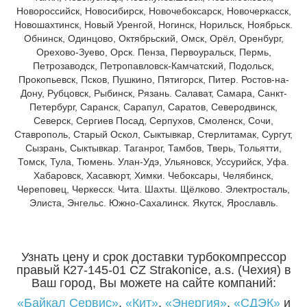
Новороссийск, Новосибирск, Новочебоксарск, Новочеркасск,
Новошахтинск, Новый Уренгой, Ногинск, Норильск, Ноябрьск.
Обнинск, Одинцово, Октябрьский, Омск, Орёл, Оренбург,
Орехово-Зуево, Орск. Пенза, Первоуральск, Пермь,
Петрозаводск, Петропавловск-Камчатский, Подольск,
Прокопьевск, Псков, Пушкино, Пятигорск, Питер. Ростов-на-
Дону, Рубцовск, Рыбинск, Рязань. Салават, Самара, Санкт-
Петербург, Саранск, Сарапул, Саратов, Северодвинск,
Северск, Сергиев Посад, Серпухов, Смоленск, Сочи,
Ставрополь, Старый Оскол, Сыктывкар, Стерлитамак, Сургут,
Сызрань, Сыктывкар. Таганрог, Тамбов, Тверь, Тольятти,
Томск, Тула, Тюмень. Улан-Удэ, Ульяновск, Уссурийск, Уфа.
Хабаровск, Хасавюрт, Химки. Чебоксары, Челябинск,
Череповец, Черкесск. Чита. Шахты. Щёлково. Электросталь,
Элиста, Энгельс. Южно-Сахалинск. Якутск, Ярославль.
Узнать цену и срок доставки турбокомпрессор
правый К27-145-01 CZ Strakonice, a.s. (Чехия) в
Ваш город, Вы можете на сайте компаний:
«Байкал Сервис»
,
«Кит»
,
«Энергия»
,
«СДЭК»
и