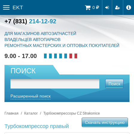
EKT
Tog
0
Toggle
navi
sidebar
+7 (831)
214-12-92
ДЛЯ МАГАЗИНОВ АВТОЗАПЧАСТЕЙ
ВЛАДЕЛЬЦЕВ АВТОПАРКОВ
РЕМОНТНЫХ МАСТЕРСКИХ И ОПТОВЫХ ПОКУПАТЕЛЕЙ
9.00 - 17.00
ПОИСК
Поиск
Расширенный поиск
Главная
Каталог
Турбокомпрессоры CZ Strakonice
Скачать инструкцию
Турбокомпрессор правый