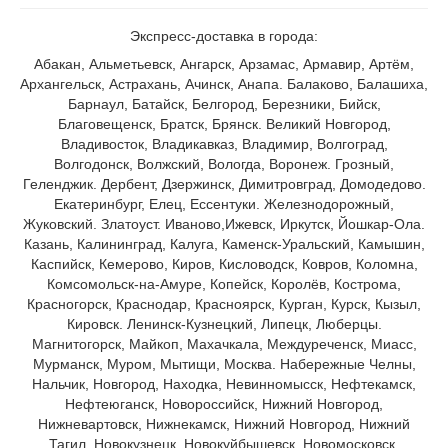
Экспресс-доставка в города:
Абакан, Альметьевск, Ангарск, Арзамас, Армавир, Артём,
Архангельск, Астрахань, Ачинск, Анапа. Балаково, Балашиха,
Барнаул, Батайск, Белгород, Березники, Бийск,
Благовещенск, Братск, Брянск. Великий Новгород,
Владивосток, Владикавказ, Владимир, Волгоград,
Волгодонск, Волжский, Вологда, Воронеж. Грозный,
Геленджик. Дербент, Дзержинск, Димитровград, Домодедово.
Екатеринбург, Елец, Ессентуки. Железнодорожный,
Жуковский. Златоуст. Иваново,Ижевск, Иркутск, Йошкар-Ола.
Казань, Калининград, Калуга, Каменск-Уральский, Камышин,
Каспийск, Кемерово, Киров, Кисловодск, Ковров, Коломна,
Комсомольск-на-Амуре, Копейск, Королёв, Кострома,
Красногорск, Краснодар, Красноярск, Курган, Курск, Кызыл,
Кировск. Ленинск-Кузнецкий, Липецк, Люберцы.
Магнитогорск, Майкоп, Махачкала, Междуреченск, Миасс,
Мурманск, Муром, Мытищи, Москва. Набережные Челны,
Нальчик, Новгород, Находка, Невинномысск, Нефтекамск,
Нефтеюганск, Новороссийск, Нижний Новгород,
Нижневартовск, Нижнекамск, Нижний Новгород, Нижний
Тагил, Новокузнецк, Новокуйбышевск, Новомосковск,