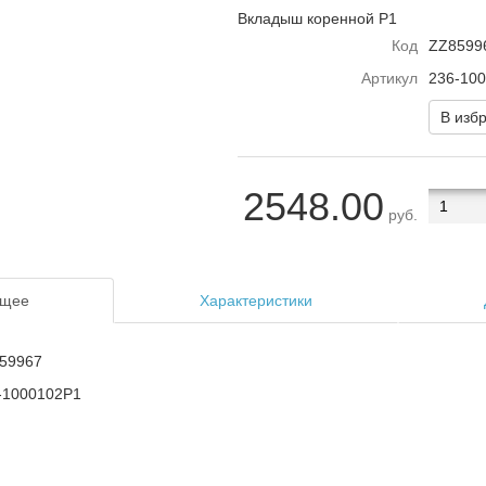
Вкладыш коренной Р1
Код
ZZ8599
Артикул
236-10
В изб
2548.00
руб.
щее
Характеристики
59967
-1000102Р1