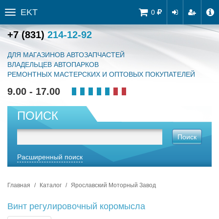
EKT
Tog
0
Toggle
navi
sidebar
+7 (831)
214-12-92
ДЛЯ МАГАЗИНОВ АВТОЗАПЧАСТЕЙ
ВЛАДЕЛЬЦЕВ АВТОПАРКОВ
РЕМОНТНЫХ МАСТЕРСКИХ И ОПТОВЫХ ПОКУПАТЕЛЕЙ
9.00 - 17.00
ПОИСК
Поиск
Расширенный поиск
Главная
Каталог
Ярославский Моторный Завод
Винт регулировочный коромысла