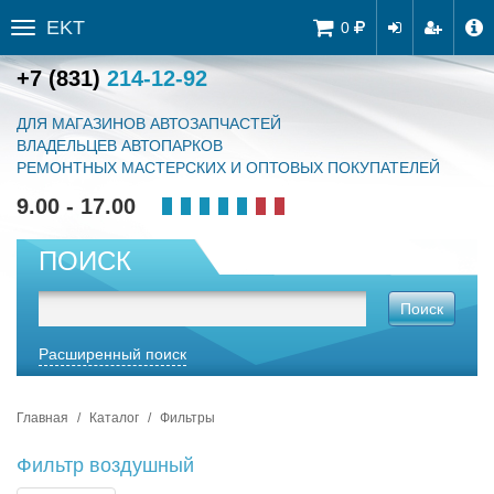
EKT
Tog
0
Toggle
navi
sidebar
+7 (831)
214-12-92
ДЛЯ МАГАЗИНОВ АВТОЗАПЧАСТЕЙ
ВЛАДЕЛЬЦЕВ АВТОПАРКОВ
РЕМОНТНЫХ МАСТЕРСКИХ И ОПТОВЫХ ПОКУПАТЕЛЕЙ
9.00 - 17.00
ПОИСК
Поиск
Расширенный поиск
Главная
Каталог
Фильтры
Фильтр воздушный