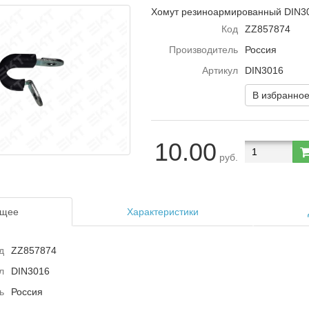
Хомут резиноармированный DIN3
Код
ZZ857874
Производитель
Россия
Артикул
DIN3016
В избранно
10.00
руб.
щее
Характеристики
д
ZZ857874
л
DIN3016
ь
Россия