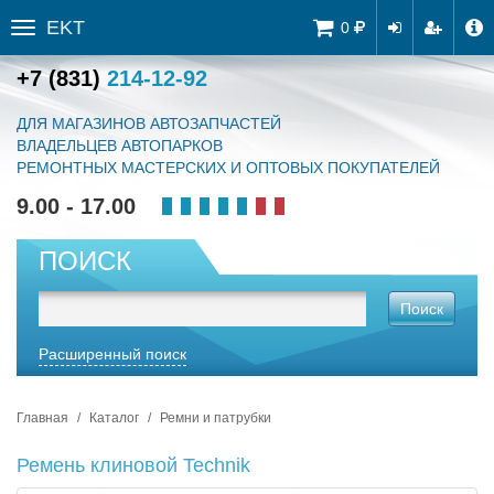
EKT
Tog
0
Toggle
navi
sidebar
+7 (831)
214-12-92
ДЛЯ МАГАЗИНОВ АВТОЗАПЧАСТЕЙ
ВЛАДЕЛЬЦЕВ АВТОПАРКОВ
РЕМОНТНЫХ МАСТЕРСКИХ И ОПТОВЫХ ПОКУПАТЕЛЕЙ
9.00 - 17.00
ПОИСК
Поиск
Расширенный поиск
Главная
Каталог
Ремни и патрубки
Ремень клиновой Technik