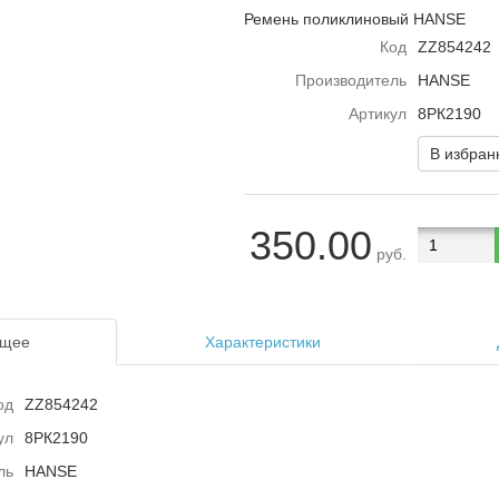
Ремень поликлиновый HANSE
Код
ZZ854242
Производитель
HANSE
Артикул
8РК2190
В избра
350.00
руб.
щее
Характеристики
од
ZZ854242
ул
8РК2190
ль
HANSE