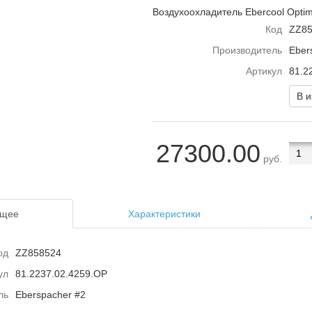
Воздухоохладитель Ebercool Optim
Код
ZZ85
Производитель
Eber
Артикул
81.2
В 
27300.00
руб.
щее
Характеристики
од
ZZ858524
ул
81.2237.02.4259.OP
ль
Eberspacher #2