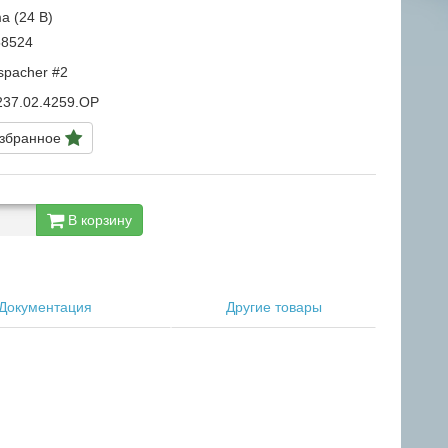
a (24 В)
8524
spacher #2
237.02.4259.OP
избранное
В корзину
Документация
Другие товары