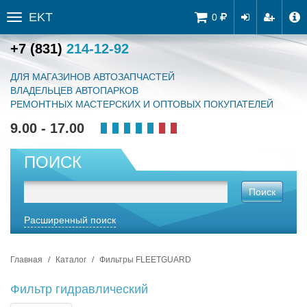
EKT
Tog
0
Toggle
navi
sidebar
+7 (831)
214-12-92
ДЛЯ МАГАЗИНОВ АВТОЗАПЧАСТЕЙ
ВЛАДЕЛЬЦЕВ АВТОПАРКОВ
РЕМОНТНЫХ МАСТЕРСКИХ И ОПТОВЫХ ПОКУПАТЕЛЕЙ
9.00 - 17.00
ПОИСК
Поиск
Расширенный поиск
Главная
Каталог
Фильтры FLEETGUARD
Фильтр гидравлический