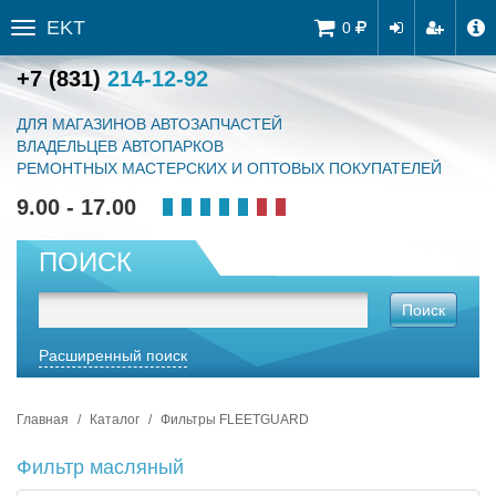
EKT
Tog
0
Toggle
navi
sidebar
+7 (831)
214-12-92
ДЛЯ МАГАЗИНОВ АВТОЗАПЧАСТЕЙ
ВЛАДЕЛЬЦЕВ АВТОПАРКОВ
РЕМОНТНЫХ МАСТЕРСКИХ И ОПТОВЫХ ПОКУПАТЕЛЕЙ
9.00 - 17.00
ПОИСК
Поиск
Расширенный поиск
Главная
Каталог
Фильтры FLEETGUARD
Фильтр масляный