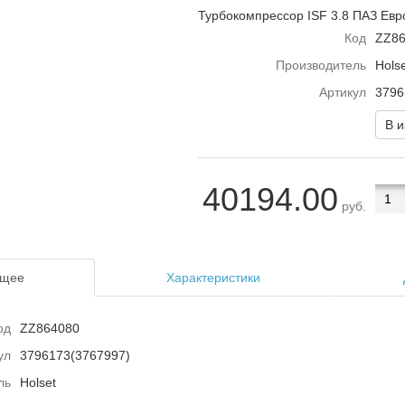
Турбокомпрессор ISF 3.8 ПАЗ Ев
Код
ZZ86
Производитель
Holse
Артикул
3796
В 
40194.00
руб.
щее
Характеристики
од
ZZ864080
ул
3796173(3767997)
ль
Holset