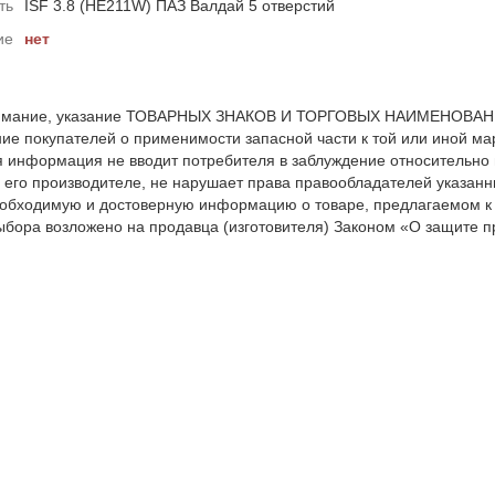
ть
ISF 3.8 (HE211W) ПАЗ Валдай 5 отверстий
ие
нет
мание, указание ТОВАРНЫХ ЗНАКОВ И ТОРГОВЫХ НАИМЕНОВАНИЙ 
е покупателей о применимости запасной части к той или иной мар
я информация не вводит потребителя в заблуждение относительно
 его производителе, не нарушает права правообладателей указанн
обходимую и достоверную информацию о товаре, предлагаемом к
ыбора возложено на продавца (изготовителя) Законом «О защите пр