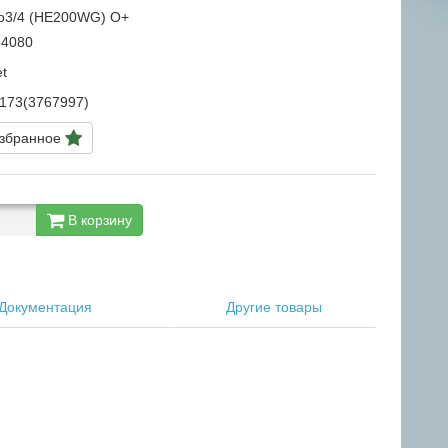
ро3/4 (HE200WG) О+
4080
t
173(3767997)
избранное
В корзину
Документация
Другие товары