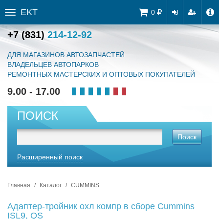
EKT
Tog
0
Toggle
navi
sidebar
+7 (831)
214-12-92
ДЛЯ МАГАЗИНОВ АВТОЗАПЧАСТЕЙ
ВЛАДЕЛЬЦЕВ АВТОПАРКОВ
РЕМОНТНЫХ МАСТЕРСКИХ И ОПТОВЫХ ПОКУПАТЕЛЕЙ
9.00 - 17.00
ПОИСК
Поиск
Расширенный поиск
Главная
Каталог
CUMMINS
Адаптер-тройник охл компр в сборе Cummins
ISL9, QS