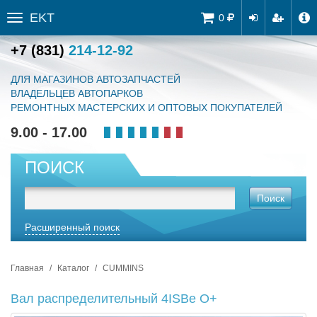
EKT
Tog
0
Toggle
navi
sidebar
+7 (831)
214-12-92
ДЛЯ МАГАЗИНОВ АВТОЗАПЧАСТЕЙ
ВЛАДЕЛЬЦЕВ АВТОПАРКОВ
РЕМОНТНЫХ МАСТЕРСКИХ И ОПТОВЫХ ПОКУПАТЕЛЕЙ
9.00 - 17.00
ПОИСК
Поиск
Расширенный поиск
Главная
Каталог
CUMMINS
Вал распределительный 4ISBe O+