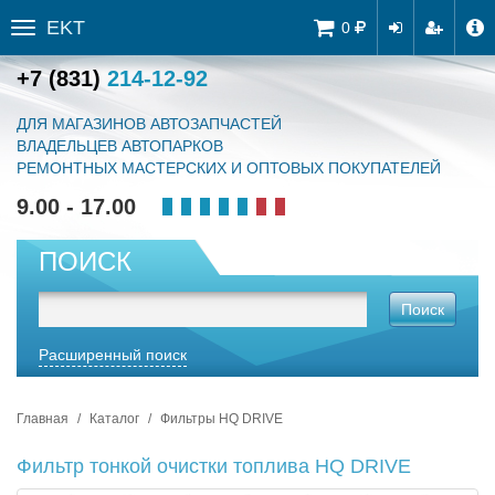
EKT
Tog
0
Toggle
navi
sidebar
+7 (831)
214-12-92
ДЛЯ МАГАЗИНОВ АВТОЗАПЧАСТЕЙ
ВЛАДЕЛЬЦЕВ АВТОПАРКОВ
РЕМОНТНЫХ МАСТЕРСКИХ И ОПТОВЫХ ПОКУПАТЕЛЕЙ
9.00 - 17.00
ПОИСК
Поиск
Расширенный поиск
Главная
Каталог
Фильтры HQ DRIVE
Фильтр тонкой очистки топлива HQ DRIVE