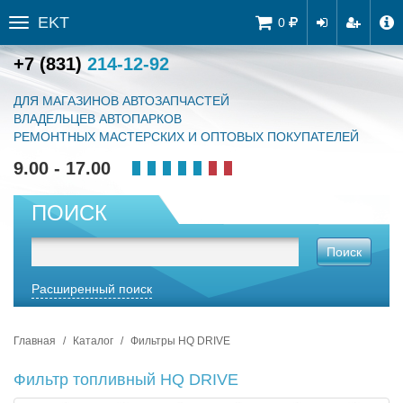
EKT
Tog
0
Toggle
navi
sidebar
+7 (831)
214-12-92
ДЛЯ МАГАЗИНОВ АВТОЗАПЧАСТЕЙ
ВЛАДЕЛЬЦЕВ АВТОПАРКОВ
РЕМОНТНЫХ МАСТЕРСКИХ И ОПТОВЫХ ПОКУПАТЕЛЕЙ
9.00 - 17.00
ПОИСК
Поиск
Расширенный поиск
Главная
Каталог
Фильтры HQ DRIVE
Фильтр топливный HQ DRIVE