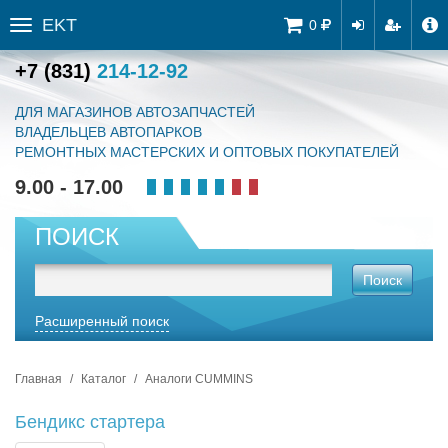
EKT
Tog
0
Toggle
navi
sidebar
+7 (831)
214-12-92
ДЛЯ МАГАЗИНОВ АВТОЗАПЧАСТЕЙ
ВЛАДЕЛЬЦЕВ АВТОПАРКОВ
РЕМОНТНЫХ МАСТЕРСКИХ И ОПТОВЫХ ПОКУПАТЕЛЕЙ
9.00 - 17.00
ПОИСК
Поиск
Расширенный поиск
Главная
Каталог
Аналоги CUMMINS
Бендикс стартера