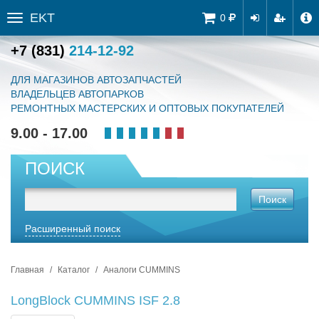
EKT
Tog
0
Toggle
navi
sidebar
+7 (831)
214-12-92
ДЛЯ МАГАЗИНОВ АВТОЗАПЧАСТЕЙ
ВЛАДЕЛЬЦЕВ АВТОПАРКОВ
РЕМОНТНЫХ МАСТЕРСКИХ И ОПТОВЫХ ПОКУПАТЕЛЕЙ
9.00 - 17.00
ПОИСК
Поиск
Расширенный поиск
Главная
Каталог
Аналоги CUMMINS
LongBlock CUMMINS ISF 2.8