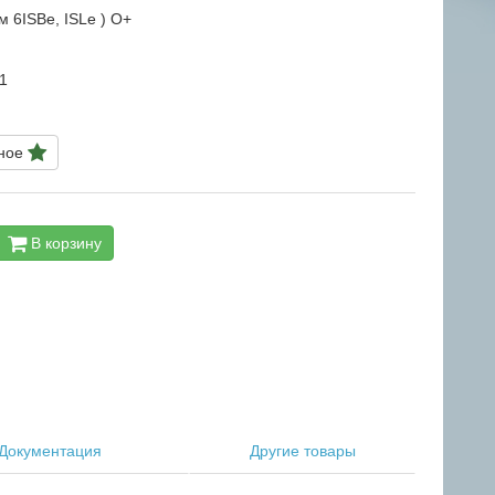
м 6ISBe, ISLe ) О+
1
нное
В корзину
Документация
Другие товары