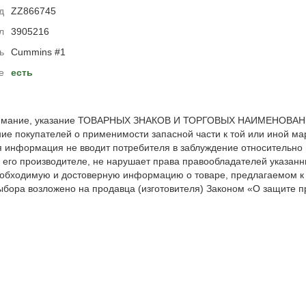
д
ZZ866745
л
3905216
ь
Cummins #1
е
есть
мание, указание ТОВАРНЫХ ЗНАКОВ И ТОРГОВЫХ НАИМЕНОВАНИЙ 
е покупателей о применимости запасной части к той или иной мар
я информация не вводит потребителя в заблуждение относительно
 его производителе, не нарушает права правообладателей указанн
обходимую и достоверную информацию о товаре, предлагаемом к
ыбора возложено на продавца (изготовителя) Законом «О защите пр