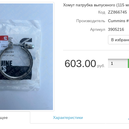
Хомут патрубка выпускного (115 м
Код
ZZ866745
Производитель
Cummins #
Артикул
3905216
В избра
603.00
руб.
щее
Характеристики